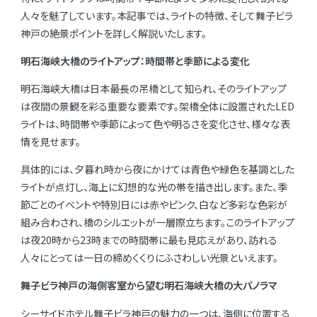
人々を魅了しています。本記事では、ライトの特徴、そして舞子ビラ
神戸の絶景ポイントを詳しく解説いたします。
明石海峡大橋のライトアップ：時間帯と季節による変化
明石海峡大橋は日本最長の吊橋として知られ、そのライトアップ
は夜間の景観を彩る重要な要素です。架橋全体に設置されたLED
ライトは、時間帯や季節によって色や明るさを変化させ、様々な表
情を見せます。
具体的には、夕暮れ時から夜にかけては青色や緑色を基調とした
ライトが点灯し、海上に幻想的な光の帯を描き出します。また、季
節ごとのイベントや特別日には赤やピンク、白など多彩な色彩が
組み合わされ、橋のシルエットが一層際立ちます。このライトアップ
は夜20時から23時までの時間帯に最も見応えがあり、訪れる
人々にとっては一日の締めくくりにふさわしい光景といえます。
舞子ビラ神戸の海側客室から望む明石海峡大橋の大パノラマ
シーサイドホテル舞子ビラ神戸の魅力の一つは、海側に位置する