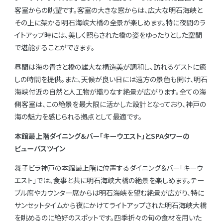
客室からの眺望です。客室の大きな窓からは、広大な明石海峡と
その上に架かる明石海峡大橋の全景が楽しめます。特に夜間のラ
イトアップ時には、美しく照らされた橋の姿をゆったりとした空間
で堪能することができます。
昼間は海の青さと橋の雄大な構造美が調和し、訪れるゲストに癒
しの時間を提供。また、天候が良い日には遠方の景色も開け、明石
海峡付近の自然と人工物が織りなす絶景が広がります。全ての海
側客室は、この絶景を最大限に活かした設計となっており、神戸の
海の魅力を感じられる拠点として最適です。
本館最上階ダイニング＆バー「キーウエスト」とSPAタワーの
ビューバスツイン
舞子ビラ神戸の本館最上階に位置するダイニング＆バー「キーウ
エスト」では、食事と共に明石海峡大橋の絶景を楽しめます。テー
ブル席やカウンター席からは明石海峡を望む絶景が広がり、特に
サンセットタイムから夜にかけてライトアップされた明石海峡大橋
を眺めるのに絶好のスポットです。四季折々の旬の食材を用いた