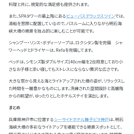
料理と共に、視覚的な満足感も提供されます。
また、SPAタワーの最上階にある
ビューバスデラックスツイン
では、
湯船を窓際に配置しているので、バスルームに入りながら明石海
峡大橋の絶景を独占的に楽しむことが可能です。
シャンプー・リンス・ボディーソープは、ロクシタン製を完備 シャ
ワーヘッドとドライヤーは、Refaを完備してます。
ベッドは、シモンズ製ダブルサイズ140cm幅を2台用意しており小
さなお子様と添い寝してもストレスにならない贅沢な広さです。
大きな窓から見える海とライトアップされた橋の姿が、リラックスし
た時間を一層豊かなものにします。洗練された空間設計と高層階
からの眺望が、ゆったりとしたホテルステイを演出します。
まとめ
兵庫県神戸市に位置する
シーサイドホテル舞子ビラ神戸
は、明石
海峡大橋の多彩なライトアップを堪能できる絶景スポットとして、