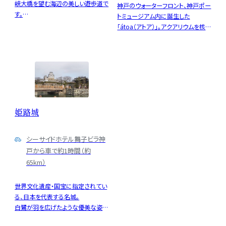
峡大橋を望む海辺の美しい遊歩道で
神戸のウォーターフロント、神戸ポー
す。
トミュージアム内に誕生した
潮風を感じながらゆったり散策でき、
「átoa（アトア）」。アクアリウムを核
四季折々の景色が楽しめます。歴史
に、舞台美術やデジタルアートが融
的な孫文記念館も近く、家族連れや
合した、これまでにない幻想的な体
カップルに人気の憩いのスポットで
験ができる劇場型アクアリウムです。
す。
洞窟や精霊の森、和の世界など、
ゾーンごとに異なる世界観に包まれ
ながら、生きものたちの息吹を五感
で感じることができます。ホテルでの
姫路城
滞在とあわせて、神戸の新しいアー
ト体験をぜひお楽しみください。
シーサイドホテル舞子ビラ神
戸から車で約1時間（約
65km）
世界文化遺産・国宝に指定されてい
る、日本を代表する名城。
白鷺が羽を広げたような優美な姿か
ら「白鷺城（しらさぎじょう）」とも呼ば