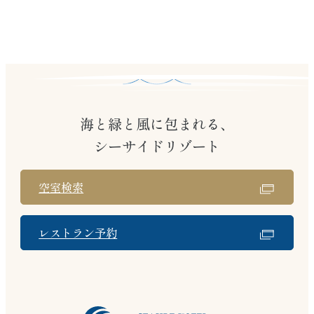
れ、保存状態の良さと美しさで国内
外から高く評価されています。天守閣
からは姫路の街並みを一望でき、歴
史を感じる荘厳な空間が広がりま
す。
海と緑と風に包まれる、
シーサイドリゾート
空室検索
レストラン予約