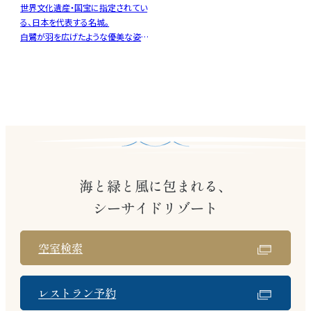
世界文化遺産・国宝に指定されてい
る、日本を代表する名城。
白鷺が羽を広げたような優美な姿か
ら「白鷺城（しらさぎじょう）」とも呼ば
れ、保存状態の良さと美しさで国内
外から高く評価されています。天守閣
からは姫路の街並みを一望でき、歴
史を感じる荘厳な空間が広がりま
す。
海と緑と風に包まれる、
シーサイドリゾート
空室検索
レストラン予約