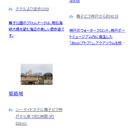
ホテルより徒歩10分
舞子ビラ神戸から約40 分
舞子公園のプロムナードは、明石海
峡大橋を望む海辺の美しい遊歩道で
神戸のウォーターフロント、神戸ポー
す。
トミュージアム内に誕生した
潮風を感じながらゆったり散策でき、
「átoa（アトア）」。アクアリウムを核
四季折々の景色が楽しめます。歴史
に、舞台美術やデジタルアートが融
的な孫文記念館も近く、家族連れや
合した、これまでにない幻想的な体
カップルに人気の憩いのスポットで
験ができる劇場型アクアリウムです。
す。
洞窟や精霊の森、和の世界など、
ゾーンごとに異なる世界観に包まれ
ながら、生きものたちの息吹を五感
で感じることができます。ホテルでの
姫路城
滞在とあわせて、神戸の新しいアー
ト体験をぜひお楽しみください。
シーサイドホテル舞子ビラ神
戸から車で約1時間（約
65km）