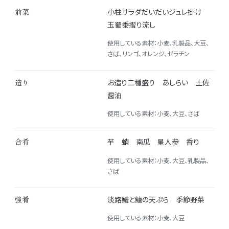
前菜
小柱サラダだいだいジュレ掛け
玉蜀黍摺り流し
使用している素材：小麦、乳製品、大豆、
さば、リンゴ、オレンジ、ゼラチン
造り
お造り二種盛り あしらい 土佐
醤油
使用している素材：小麦、大豆、さば
合肴
芋 蛸 南瓜 星人参 香り
使用している素材：小麦、大豆、乳製品、
さば
強肴
淡路鱧と鱚の天ぷら 季節野菜
使用している素材：小麦、大豆