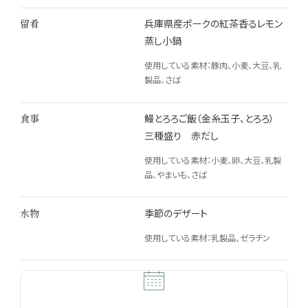
留肴
兵庫県産ポークの紅茶香るレモン
蒸し小鍋
使用している素材：豚肉、小麦、大豆、乳
製品、さば
食事
鰻とろろご飯（金糸玉子、とろろ）
三種盛り 赤だし
使用している素材：小麦、卵、大豆、乳製
品、やまいも、さば
水物
季節のデザート
使用している素材：乳製品、ゼラチン